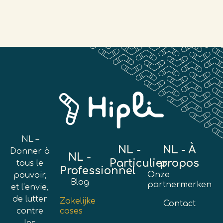
NL –
NL -
NL - À
Donner à
NL -
Particulier
propos
tous le
Professionnel
Onze
pouvoir,
Blog
partnermerken
et l’envie,
de lutter
Zakelijke
Contact
contre
cases
les