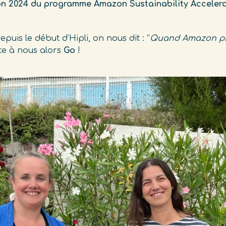
ition 2024 du programme Amazon Sustainability Accelera
uis le début d’Hipli, on nous dit : “
Quand Amazon prop
nte à nous alors
Go
!