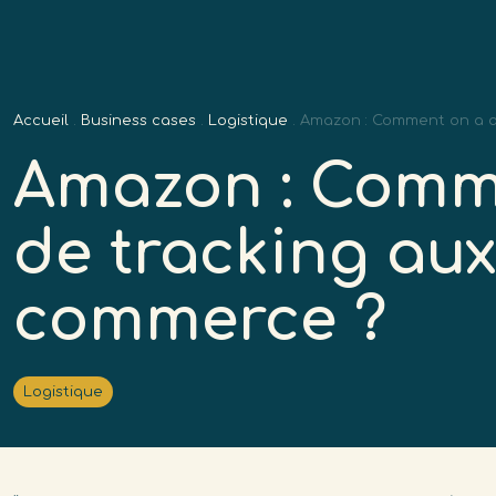
Professi
Accueil
.
Business cases
.
Logistique
.
Amazon : Comment on a ad
Amazon : Comme
de tracking aux
commerce ?
Logistique