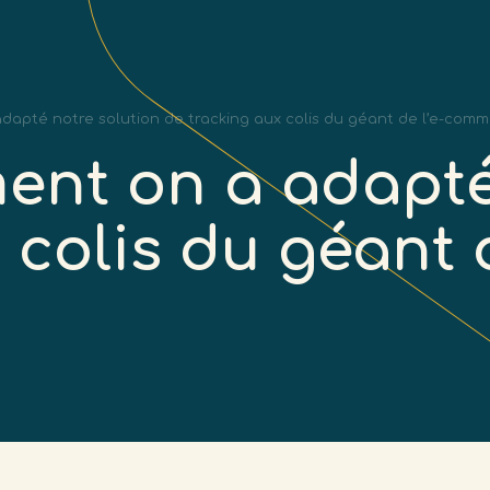
onnels
Particuliers
À propos
Com
apté notre solution de tracking aux colis du géant de l’e-comm
nt on a adapté 
 colis du géant d