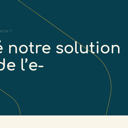
ment réutiliser mon colis ?
erce ?
notre solution
e l’e-