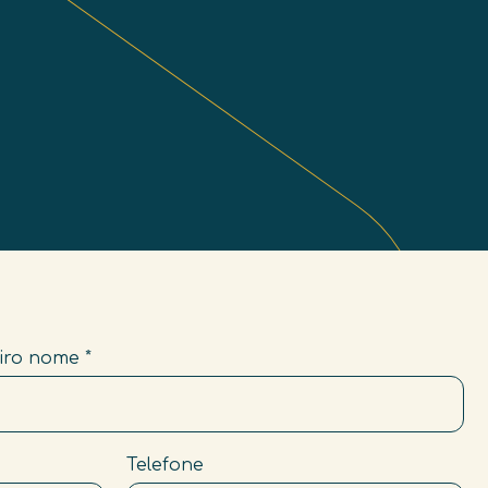
Como reuso o meu pacote?
PT
iro nome
*
Telefone