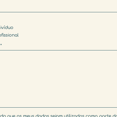
ivíduo
fissional
m
*
do que os meus dados sejam utilizados como parte d