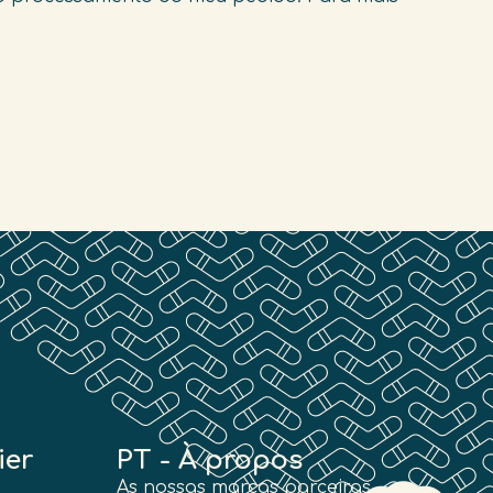
ier
PT - À propos
As nossas marcas parceiras